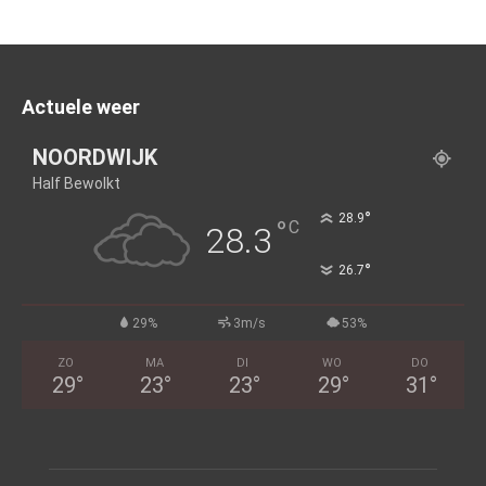
Actuele weer
NOORDWIJK
Half Bewolkt
°
28.9
°
C
28.3
°
26.7
29%
3m/s
53%
ZO
MA
DI
WO
DO
29
°
23
°
23
°
29
°
31
°