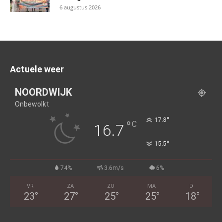
6 augustus 2026
Actuele weer
NOORDWIJK
Onbewolkt
°
17.8
°
C
16.7
°
15.5
74%
3.6m/s
6%
VR
ZA
ZO
MA
DI
23
°
27
°
25
°
25
°
18
°