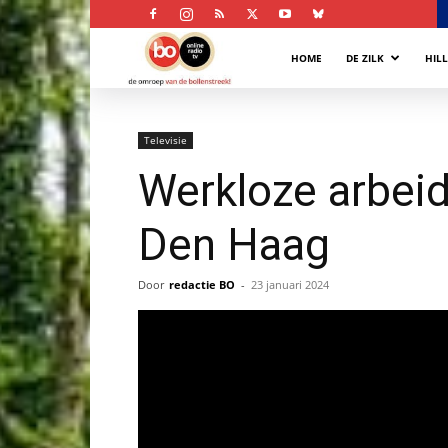
Bollenstreek
HOME
DE ZILK
HIL
Omroep
Televisie
Werkloze arbeid
Den Haag
Door
redactie BO
-
23 januari 2024