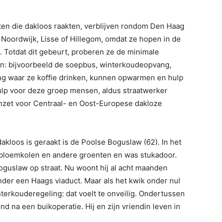
en die dakloos raakten, verblijven rondom Den Haag
Noordwijk, Lisse of Hillegom, omdat ze hopen in de
 Totdat dit gebeurt, proberen ze de minimale
ten: bijvoorbeeld de soepbus, winterkoudeopvang,
 waar ze koffie drinken, kunnen opwarmen en hulp
hulp voor deze groep mensen, aldus straatwerker
 inzet voor Centraal- en Oost-Europese dakloze
kloos is geraakt is de Poolse Boguslaw (62). In het
j bloemkolen en andere groenten en was stukadoor.
guslaw op straat. Nu woont hij al acht maanden
nder een Haags viaduct. Maar als het kwik onder nul
terkouderegeling: dat voelt te onveilig. Ondertussen
na een buikoperatie. Hij en zijn vriendin leven in