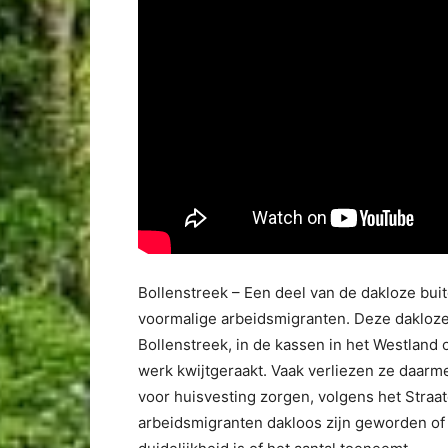
Bollenstreek – Een deel van de dakloze bu
voormalige arbeidsmigranten. Deze dakloz
Bollenstreek, in de kassen in het Westland
werk kwijtgeraakt. Vaak verliezen ze daar
voor huisvesting zorgen, volgens het Straa
arbeidsmigranten dakloos zijn geworden of 