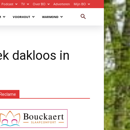
Podcast
TV
Over BO
Adverteren
Mijn BO
M
VOORHOUT
WARMOND
k dakloos in
Reclame