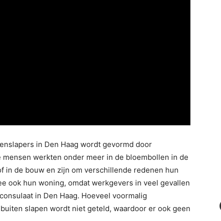
itenslapers in Den Haag wordt gevormd door
e mensen werkten onder meer in de bloembollen in de
 of in de bouw en zijn om verschillende redenen hun
mee ook hun woning, omdat werkgevers in veel gevallen
tconsulaat in Den Haag. Hoeveel voormalig
buiten slapen wordt niet geteld, waardoor er ook geen