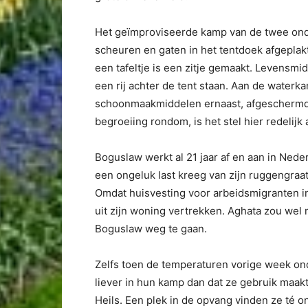
Het geïmproviseerde kamp van de twee onder 
scheuren en gaten in het tentdoek afgeplak
een tafeltje is een zitje gemaakt. Levensm
een rij achter de tent staan. Aan de waterk
schoonmaakmiddelen ernaast, afgeschermd
begroeiing rondom, is het stel hier redelijk 
Boguslaw werkt al 21 jaar af en aan in Nederl
een ongeluk last kreeg van zijn ruggengraat, 
Omdat huisvesting voor arbeidsmigranten in
uit zijn woning vertrekken. Aghata zou wel m
Boguslaw weg te gaan.
Zelfs toen de temperaturen vorige week on
liever in hun kamp dan dat ze gebruik maak
Heils. Een plek in de opvang vinden ze té on