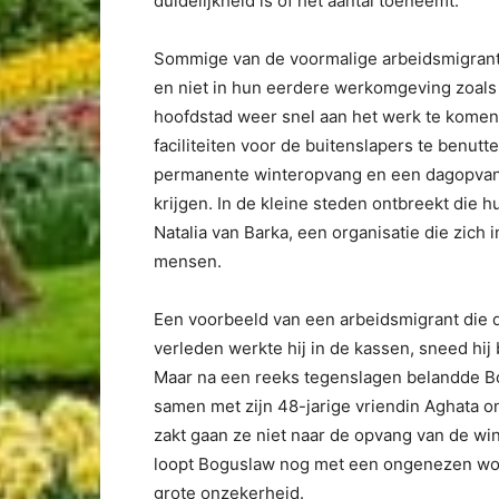
duidelijkheid is of het aantal toeneemt.
Sommige van de voormalige arbeidsmigrant
en niet in hun eerdere werkomgeving zoals 
hoofdstad weer snel aan het werk te komen.
faciliteiten voor de buitenslapers te benut
permanente winteropvang en een dagopvang
krijgen. In de kleine steden ontbreekt die 
Natalia van Barka, een organisatie die zich
mensen.
Een voorbeeld van een arbeidsmigrant die da
verleden werkte hij in de kassen, sneed hi
Maar na een reeks tegenslagen belandde Bo
samen met zijn 48-jarige vriendin Aghata o
zakt gaan ze niet naar de opvang van de win
loopt Boguslaw nog met een ongenezen wond 
grote onzekerheid.