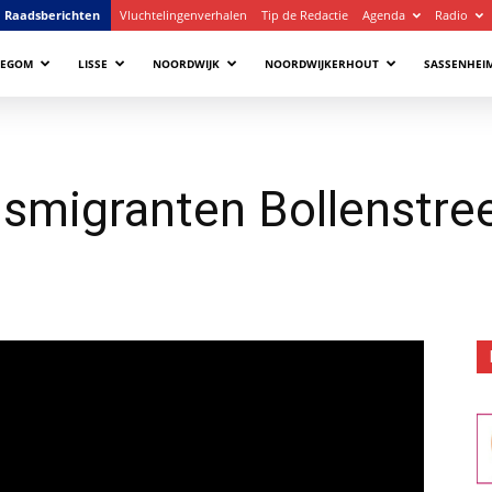
Raadsberichten
Vluchtelingenverhalen
Tip de Redactie
Agenda
Radio
LEGOM
LISSE
NOORDWIJK
NOORDWIJKERHOUT
SASSENHEI
smigranten Bollenstree