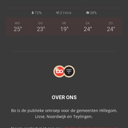
72%
3.1m/s
28%
WO
DO
VR
ZA
ZO
25
°
23
°
19
°
24
°
24
°
OVER ONS
Bo is de publieke omroep voor de gemeenten Hillegom,
Lisse, Noordwijk en Teylingen.