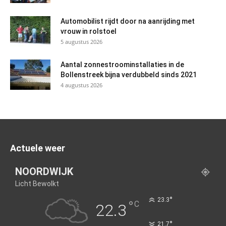
Automobilist rijdt door na aanrijding met
vrouw in rolstoel
5 augustus 2026
Aantal zonnestroominstallaties in de
Bollenstreek bijna verdubbeld sinds 2021
4 augustus 2026
Actuele weer
NOORDWIJK
Licht Bewolkt
°
23.3
°
C
22.3
°
21.7