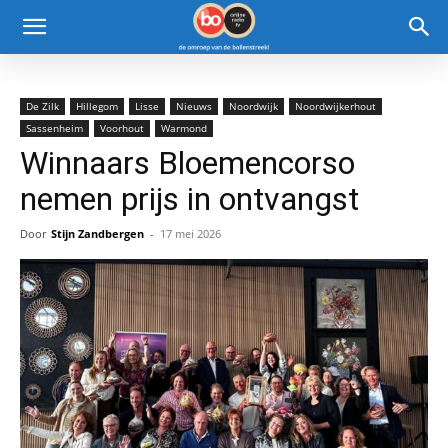
De Zilk
Hillegom
Lisse
Nieuws
Noordwijk
Noordwijkerhout
Sassenheim
Voorhout
Warmond
Winnaars Bloemencorso
nemen prijs in ontvangst
Door
Stijn Zandbergen
-
17 mei 2026