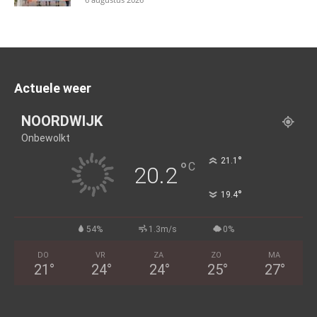
Actuele weer
NOORDWIJK
Onbewolkt
°
21.1
°
C
20.2
°
19.4
54%
1.3m/s
0%
DO
VR
ZA
ZO
MA
21
°
24
°
24
°
25
°
27
°