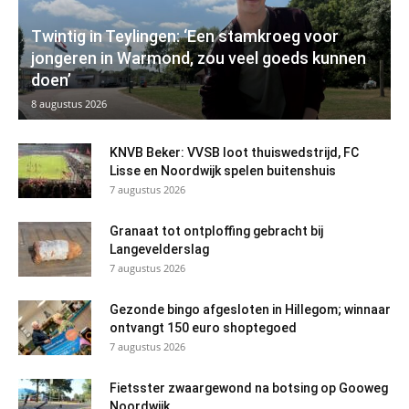
Twintig in Teylingen: ‘Een stamkroeg voor
jongeren in Warmond, zou veel goeds kunnen
doen’
8 augustus 2026
KNVB Beker: VVSB loot thuiswedstrijd, FC
Lisse en Noordwijk spelen buitenshuis
7 augustus 2026
Granaat tot ontploffing gebracht bij
Langevelderslag
7 augustus 2026
Gezonde bingo afgesloten in Hillegom; winnaar
ontvangt 150 euro shoptegoed
7 augustus 2026
Fietsster zwaargewond na botsing op Gooweg
Noordwijk