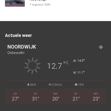
7 augustus 2026
Actuele weer
NOORDWIJK
Onbewolkt
°
14.5
°
C
12.7
°
11.1
86%
2.5m/s
10%
ZA
ZO
MA
DI
WO
27
°
31
°
20
°
21
°
23
°