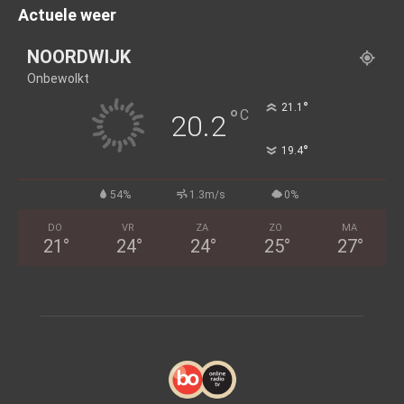
Actuele weer
NOORDWIJK
Onbewolkt
°
21.1
°
C
20.2
°
19.4
54%
1.3m/s
0%
DO
VR
ZA
ZO
MA
21
°
24
°
24
°
25
°
27
°