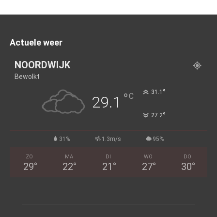
Actuele weer
NOORDWIJK
Bewolkt
°
31.1
°
C
29.1
°
27.2
31%
1.3m/s
95%
ZO
MA
DI
WO
DO
29
°
22
°
21
°
27
°
30
°