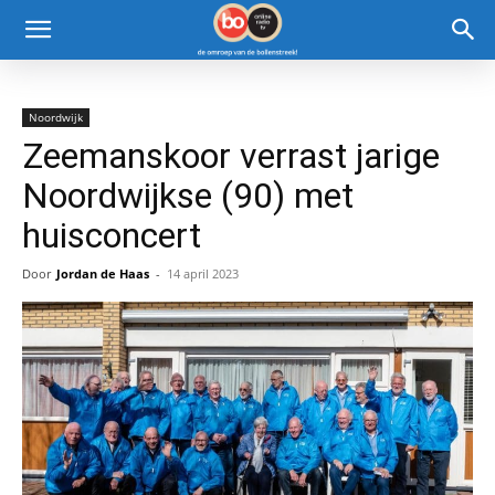
Noordwijk
Zeemanskoor verrast jarige
Noordwijkse (90) met
huisconcert
Door
Jordan de Haas
-
14 april 2023