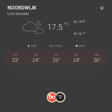
NOORDWIJK
Licht Bewolkt
°
19.5
°
C
17.5
°
16.1
73%
5.7m/s
29%
DO
VR
ZA
ZO
MA
23
°
24
°
23
°
24
°
26
°