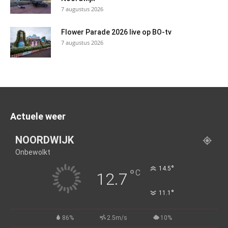
7 augustus 2026
Flower Parade 2026 live op BO-tv
7 augustus 2026
Actuele weer
NOORDWIJK
Onbewolkt
°
14.5
°
C
12.7
°
11.1
86%
2.5m/s
10%