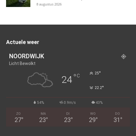
8 augustus 2026
Actuele weer
NOORDWIJK
Licht Bewolkt
°
25
°
C
24
°
22.2
54%
0.9m/s
43%
ZO
MA
DI
WO
DO
27
°
23
°
23
°
29
°
31
°