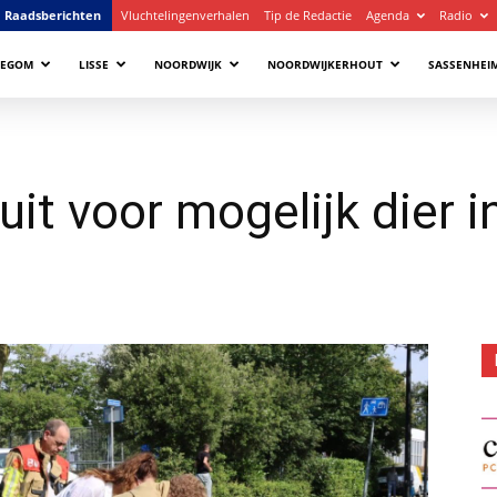
Raadsberichten
Vluchtelingenverhalen
Tip de Redactie
Agenda
Radio
LEGOM
LISSE
NOORDWIJK
NOORDWIJKERHOUT
SASSENHEI
uit voor mogelijk dier 