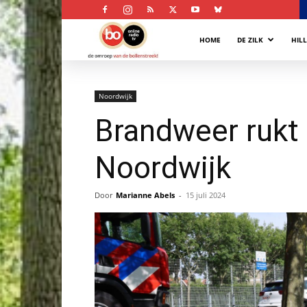
Bollenstreek
HOME
DE ZILK
HIL
Omroep
Noordwijk
Brandweer rukt 
Noordwijk
Door
Marianne Abels
-
15 juli 2024