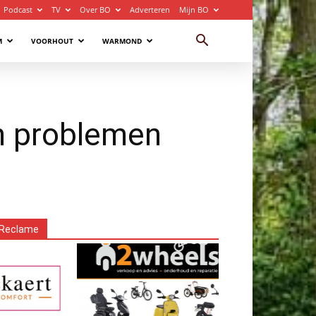
Podcast
TV
Over BO
Adverteren
Mijn BO
M
VOORHOUT
WARMOND
in problemen
Reclame