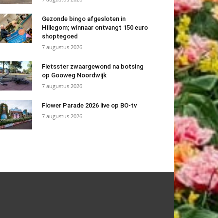
Gezonde bingo afgesloten in
Hillegom; winnaar ontvangt 150 euro
shoptegoed
7 augustus 2026
Fietsster zwaargewond na botsing
op Gooweg Noordwijk
7 augustus 2026
Flower Parade 2026 live op BO-tv
7 augustus 2026