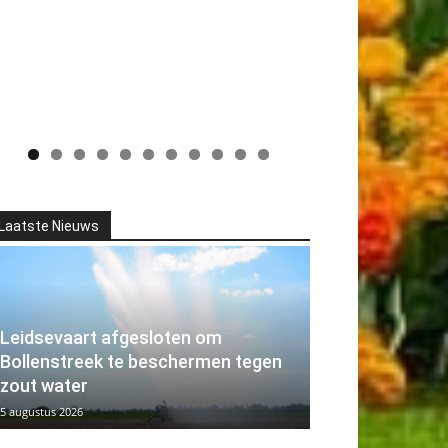
Laatste Nieuws
Leidsevaart afgesloten om
Bollenstreek te beschermen tegen
zout water
5 augustus 2026