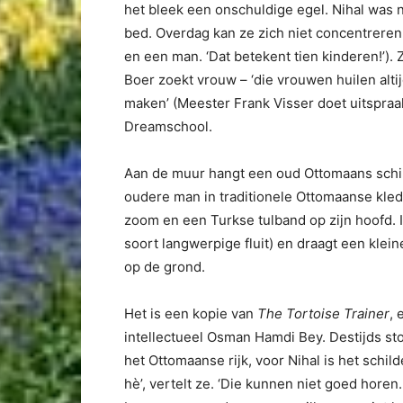
het bleek een onschuldige egel. Nihal was nie
bed. Overdag kan ze zich niet concentreren
en een man. ‘Dat betekent tien kinderen!’).
Boer zoekt vrouw – ‘die vrouwen huilen alti
maken’ (Meester Frank Visser doet uitspraa
Dreamschool.
Aan de muur hangt een oud Ottomaans schilde
oudere man in traditionele Ottomaanse kle
zoom en een Turkse tulband op zijn hoofd. I
soort langwerpige fluit) en draagt een kle
op de grond.
Het is een kopie van
The Tortoise Trainer
, 
intellectueel Osman Hamdi Bey. Destijds s
het Ottomaanse rijk, voor Nihal is het schild
hè’, vertelt ze. ‘Die kunnen niet goed horen.