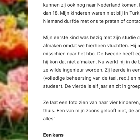
kunnen zij ook nog naar Nederland komen. In
dan 18. Mijn kinderen waren niet blij in Tur
Niemand durfde met ons te praten of contact
Mijn eerste kind was bezig met zijn studie
c
afmaken omdat we hierheen vluchtten. Hij m
misschien naar het hbo. De tweede heeft een
hij kon dat niet afmaken. Nu werkt hij in d
ze wilde ingenieur worden. Zij leerde in ee
(volledige beheersing van de taal, red.) en 
studeert. De vierde is elf jaar en zit in g
Ze laat een foto zien van haar vier kindere
thuis. Een van mijn zoons gelooft niet, de a
alles.’
Een kans