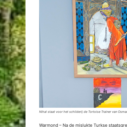
Nihal staat voor het schilderij de Tortoise Trainer van O
Warmond – Na de mislukte Turkse staatsgree