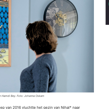
sman Hamdi Bey. Foto: Johanna Oskam
p van 2016 vluchtte het gezin van Nihal* naar