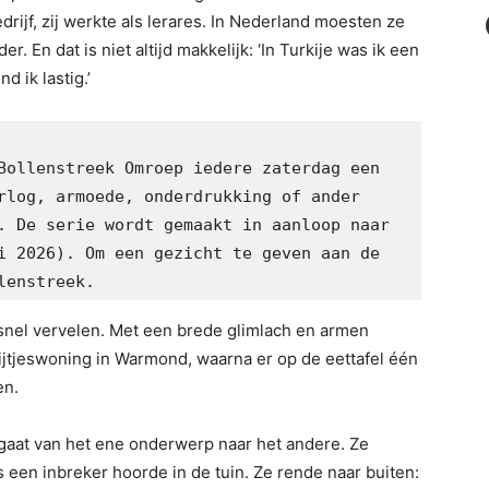
ijf, zij werkte als lerares. In Nederland moesten ze
 En dat is niet altijd makkelijk: ‘In Turkije was ik een
nd ik lastig.’
Bollenstreek Omroep iedere zaterdag een 
rlog, armoede, onderdrukking of ander 
. De serie wordt gemaakt in aanloop naar 
i 2026). Om een gezicht te geven aan de 
lenstreek.
et snel vervelen. Met een brede glimlach en armen
rijtjeswoning in Warmond, waarna er op de eettafel één
en.
gaat van het ene onderwerp naar het andere. Ze
s een inbreker hoorde in de tuin. Ze rende naar buiten: