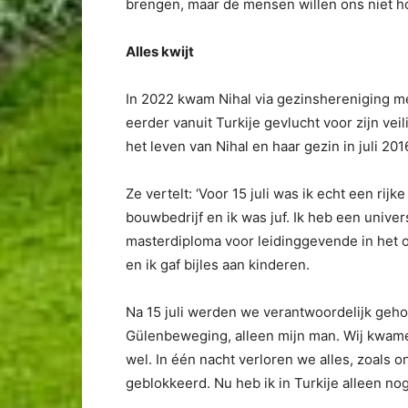
brengen, maar de mensen willen ons niet ho
Alles kwijt
In 2022 kwam Nihal via gezinshereniging m
eerder vanuit Turkije gevlucht voor zijn veil
het leven van Nihal en haar gezin in juli 201
Ze vertelt: ‘Voor 15 juli was ik echt een rij
bouwbedrijf en ik was juf. Ik heb een unive
masterdiploma voor leidinggevende in het on
en ik gaf bijles aan kinderen.
Na 15 juli werden we verantwoordelijk geho
Gülenbeweging, alleen mijn man. Wij kwame
wel. In één nacht verloren we alles, zoals
geblokkeerd. Nu heb ik in Turkije alleen nog