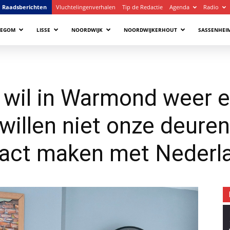
Raadsberichten
Vluchtelingenverhalen
Tip de Redactie
Agenda
Radio
LEGOM
LISSE
NOORDWIJK
NOORDWIJKERHOUT
SASSENHEI
l wil in Warmond weer 
willen niet onze deuren
ntact maken met Nederl