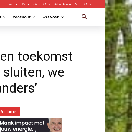
Podcast
TV
Over BO
Adverteren
Mijn BO
M
VOORHOUT
WARMOND
een toekomst
 sluiten, we
anders’
Reclame