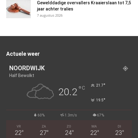
Gewelddadige overvallers Kraaierslaan tot 7,5
jaar achter tralies
7 augustus 2026
Actuele weer
NOORDWIJK
Half Bewolkt
°
21.7
°
C
20.2
°
19.5
60%
1.3m/s
67%
VR
ZA
ZO
MA
DI
22
°
27
°
24
°
22
°
23
°