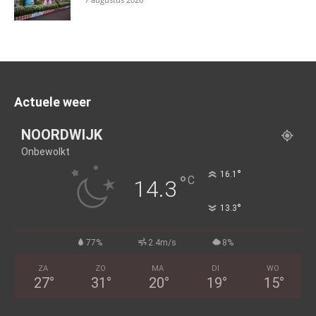
Actuele weer
NOORDWIJK
Onbewolkt
°
16.1
°
C
14.3
°
13.3
77%
2.4m/s
8%
ZA
ZO
MA
DI
WO
27
°
31
°
20
°
19
°
15
°