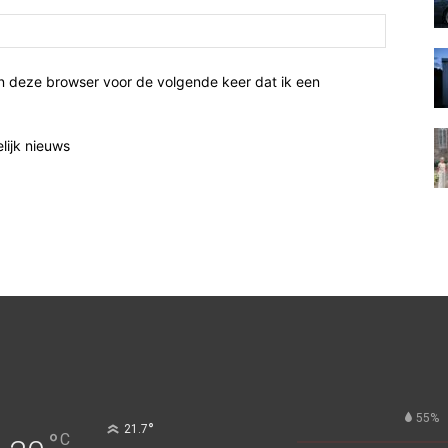
n deze browser voor de volgende keer dat ik een
elijk nieuws
55%
°
21.7
°
C