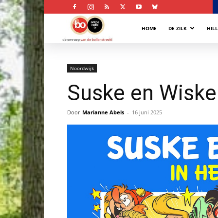
Bollenstreek
HOME
DE ZILK
HIL
Omroep
Noordwijk
Suske en Wiske 
Door
Marianne Abels
-
16 juni 2025