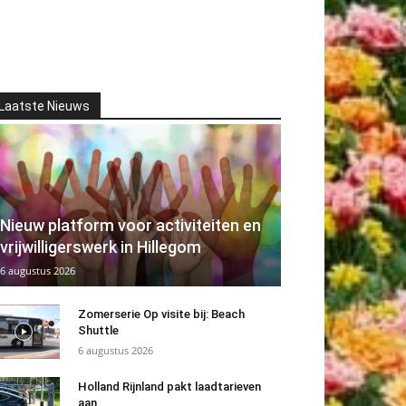
Laatste Nieuws
Nieuw platform voor activiteiten en
vrijwilligerswerk in Hillegom
6 augustus 2026
Zomerserie Op visite bij: Beach
Shuttle
6 augustus 2026
Holland Rijnland pakt laadtarieven
aan