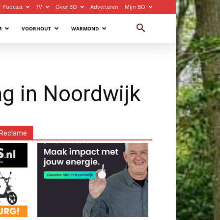
Podcast
TV
Over BO
Adverteren
Mijn BO
M
VOORHOUT
WARMOND
ag in Noordwijk
Reclame