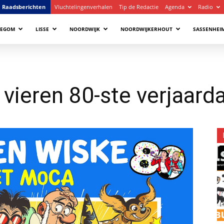
Raadsberichten
Vluchtelingenverhalen
Tip de Redactie
Agenda
Radio
LEGOM
LISSE
NOORDWIJK
NOORDWIJKERHOUT
SASSENHEI
vieren 80-ste verjaard