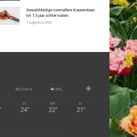
Gewelddadige overvallers Kraaierslaan
tot 7,5 jaar achter tralies
7 augustus 2026
0.5m/s
30%
ZO
MA
DI
°
24
°
22
°
21
°