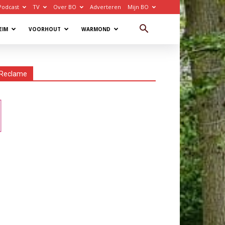
Podcast
TV
Over BO
Adverteren
Mijn BO
EIM
VOORHOUT
WARMOND
Reclame