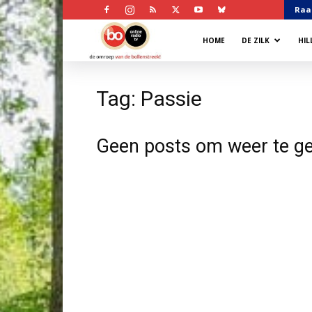
Raa
Bollenstreek
HOME
DE ZILK
HI
Omroep
Tag: Passie
Geen posts om weer te g