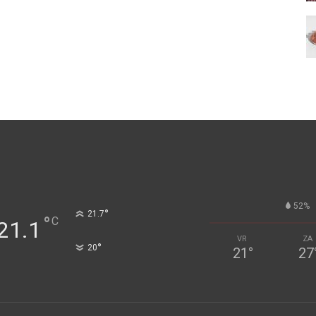
52%
°
21.7
°
C
21.1
VR
ZA
°
20
21
°
27