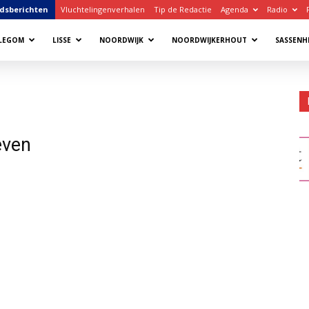
dsberichten
Vluchtelingenverhalen
Tip de Redactie
Agenda
Radio
LLEGOM
LISSE
NOORDWIJK
NOORDWIJKERHOUT
SASSENH
even