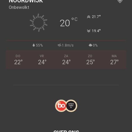
NOORDWIJK
Onbewolkt
°
21.7
°
C
20
°
19.4
55%
1.8m/s
0%
DO
VR
ZA
ZO
MA
22
°
24
°
24
°
25
°
27
°