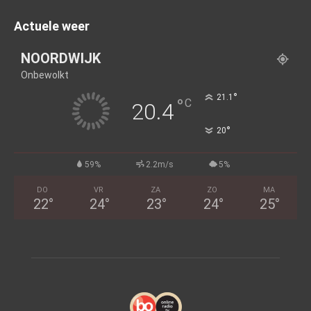
Actuele weer
NOORDWIJK
Onbewolkt
°
21.1
°
C
20.4
°
20
59%
2.2m/s
5%
DO
VR
ZA
ZO
MA
22
°
24
°
23
°
24
°
25
°