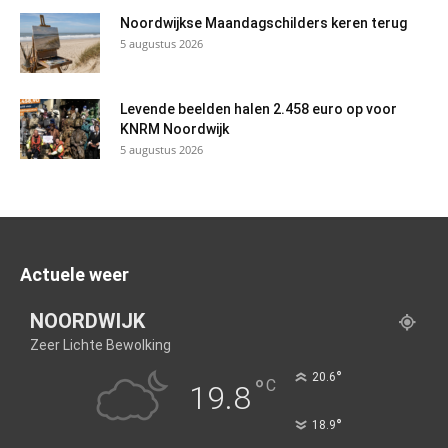
Noordwijkse Maandagschilders keren terug
5 augustus 2026
Levende beelden halen 2.458 euro op voor
KNRM Noordwijk
5 augustus 2026
Actuele weer
NOORDWIJK
Zeer Lichte Bewolking
°
20.6
°
C
19.8
°
18.9