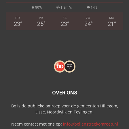
80%
1.8m/s
14%
DO
VR
ZA
ZO
MA
23
°
25
°
23
°
24
°
21
°
OVER ONS
Bo is de publieke omroep voor de gemeenten Hillegom,
Lisse, Noordwijk en Teylingen.
Neem contact met ons op:
info@bollenstreekomroep.nl