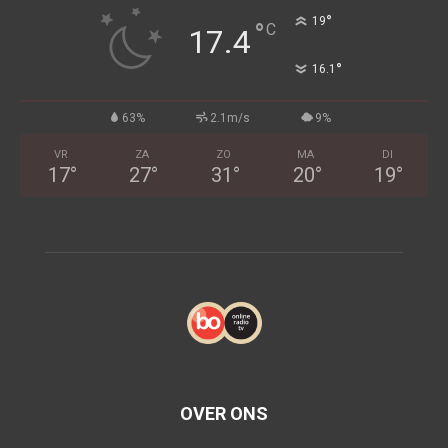
°
19
°
C
17.4
°
16.1
63%
2.1m/s
9%
VR
ZA
ZO
MA
DI
17
°
27
°
31
°
20
°
19
°
OVER ONS