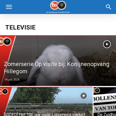
TELEVISIE
Zomerserie Op visite bij: Konijnenopvang
Hillegom
14 juli 2026
[VIDEO] Het 100 jaar oude Lisserweg viaduct
De Zuidho